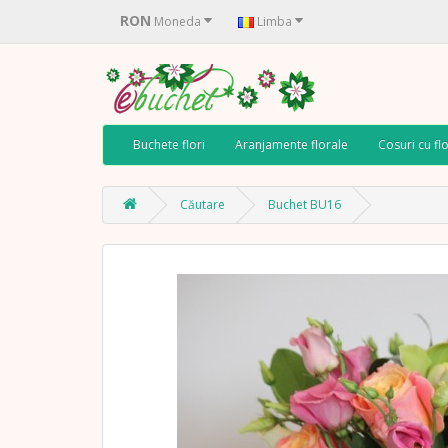
RON
Moneda
Limba
Buchete flori
Aranjamente florale
Cosuri cu flo
Căutare
Buchet BU16