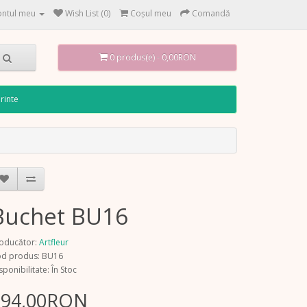
ntul meu
Wish List (0)
Coşul meu
Comandă
0 produs(e) - 0,00RON
rinte
Buchet BU16
oducător:
Artfleur
d produs: BU16
sponibilitate: În Stoc
194,00RON