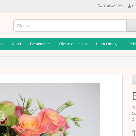
0740468957
Co
ri
Nunti
Evenimente
Oferte de sezon
Ultim Omagiu
Refe
Pr
Co
Di