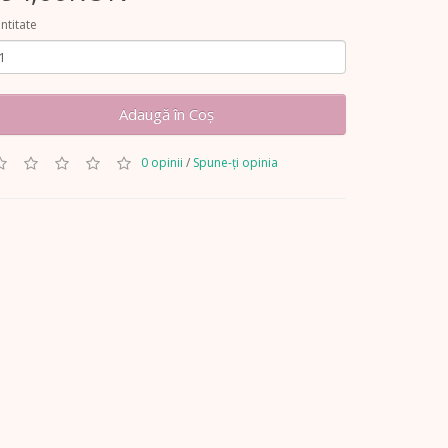
ntitate
Adaugă în Coş
0 opinii
/
Spune-ţi opinia