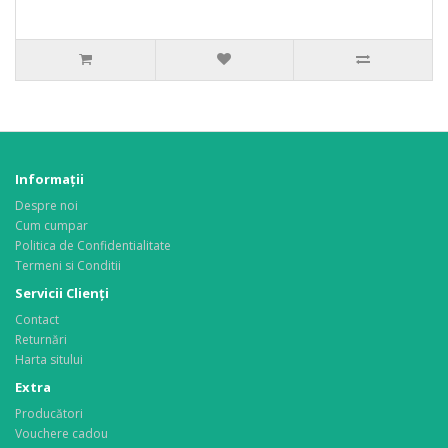
Informaţii
Despre noi
Cum cumpar
Politica de Confidentialitate
Termeni si Conditii
Servicii Clienţi
Contact
Returnări
Harta sitului
Extra
Producători
Vouchere cadou