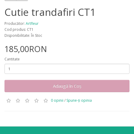
Cutie trandafiri CT1
Producător:
Artfleur
Cod produs: CT1
Disponibilitate: În Stoc
185,00RON
Cantitate
Adaugă în Coş
0 opinii
/
Spune-ţi opinia