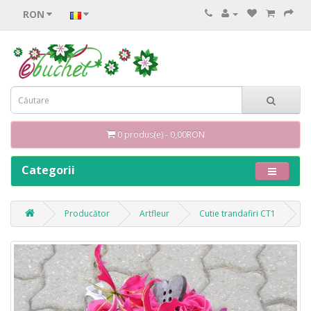
RON
0 produs(e) - 0,00RON
Categorii
Producător
Artfleur
Cutie trandafiri CT1