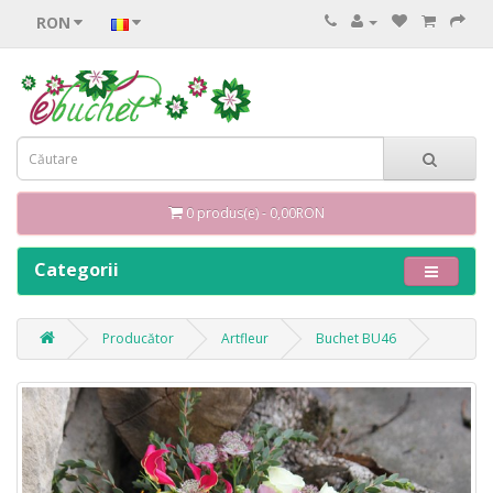
RON
0 produs(e) - 0,00RON
Categorii
Producător
Artfleur
Buchet BU46