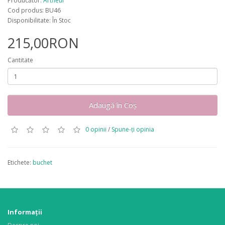
Producător:
Artfleur
Cod produs: BU46
Disponibilitate: În Stoc
215,00RON
Cantitate
Adaugă în Coş
0 opinii
/
Spune-ţi opinia
Etichete:
buchet
Informaţii