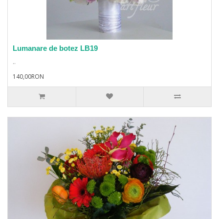
Lumanare de botez LB19
..
140,00RON