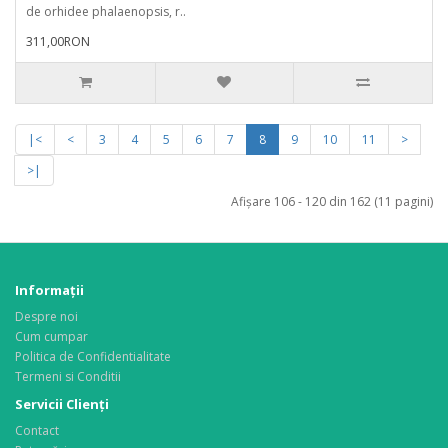
de orhidee phalaenopsis, r..
311,00RON
|<
<
3
4
5
6
7
8
9
10
11
>
>|
Afişare 106 - 120 din 162 (11 pagini)
Informaţii
Despre noi
Cum cumpar
Politica de Confidentialitate
Termeni si Conditii
Servicii Clienţi
Contact