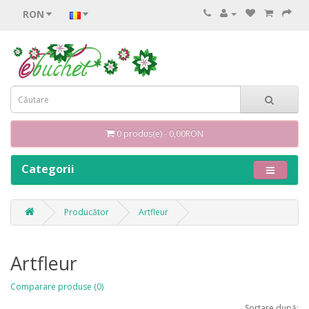
RON
0 produs(e) - 0,00RON
Categorii
Producător
Artfleur
Artfleur
Comparare produse (0)
Sortare după: