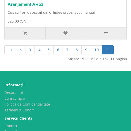
Aranjament AR53
Cos cu flori deosebit din orhidee si cos facut manual..
325,00RON
|<
<
3
4
5
6
7
8
9
10
11
Afişare 151 - 162 din 162 (11 pagini)
Informaţii
Despre noi
Cum cumpar
Politica de Confidentialitate
Termeni si Conditii
Servicii Clienţi
Contact