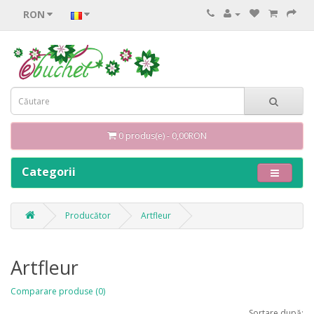
RON
0 produs(e) - 0,00RON
Categorii
Producător
Artfleur
Artfleur
Comparare produse (0)
Sortare după: