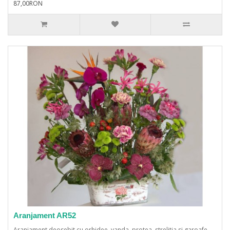
87,00RON
Aranjament AR52
Aranjament deosebit cu orhidee, vanda, protea, strelitia si garoafe