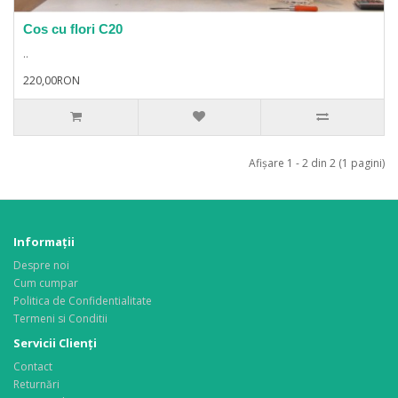
Cos cu flori C20
..
220,00RON
Afişare 1 - 2 din 2 (1 pagini)
Informaţii
Despre noi
Cum cumpar
Politica de Confidentialitate
Termeni si Conditii
Servicii Clienţi
Contact
Returnări