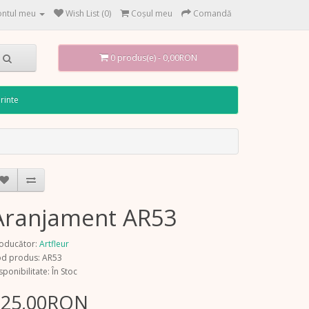
ntul meu
Wish List (0)
Coşul meu
Comandă
0 produs(e) - 0,00RON
rinte
Aranjament AR53
oducător:
Artfleur
d produs: AR53
sponibilitate: În Stoc
325,00RON