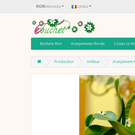
RON
Moneda
Limba
Buchete flori
Aranjamente florale
Cosuri cu flo
Producător
Artfleur
Aranjament 