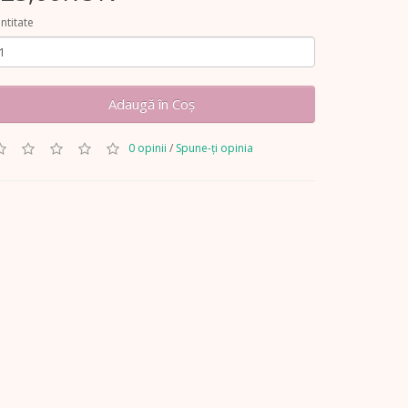
ntitate
Adaugă în Coş
0 opinii
/
Spune-ţi opinia