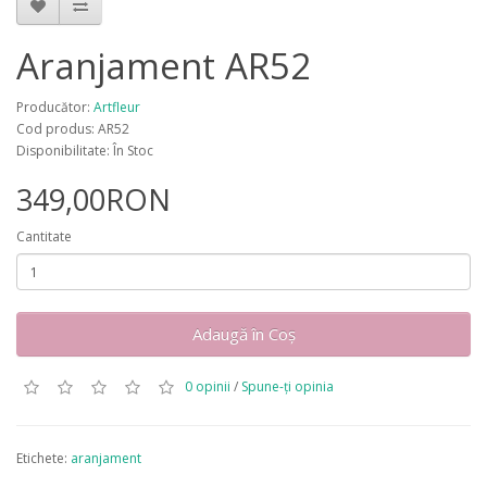
Aranjament AR52
Producător:
Artfleur
Cod produs: AR52
Disponibilitate: În Stoc
349,00RON
Cantitate
Adaugă în Coş
0 opinii
/
Spune-ţi opinia
Etichete:
aranjament