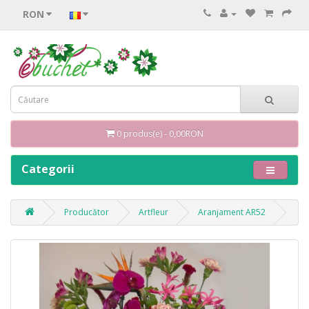
RON
0 produs(e) - 0,00RON
Categorii
Producător
Artfleur
Aranjament AR52